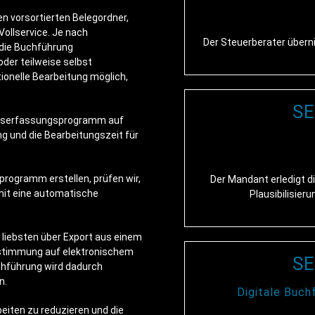
n vorsortierten Belegordner,
Vollservice. Je nach
Der Steuerberater über
 die Buchführung
oder teilweise selbst
tionelle Bearbeitung möglich,
SE
ngserfassungsprogramm auf
ng und die Bearbeitungszeit für
programm erstellen, prüfen wir,
Der Mandant erledigt d
mit eine automatische
Plausibilisier
 liebsten über Export aus einem
ustimmung auf elektronischem
SE
uchführung wird dadurch
n.
Digitale Buch
eiten zu reduzieren und die